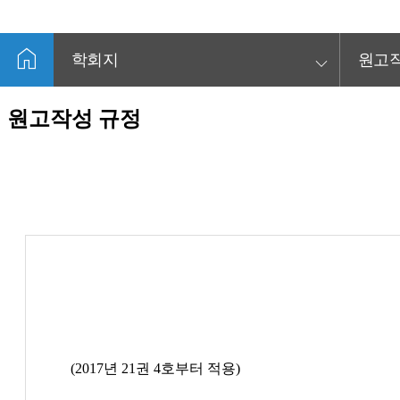
home
keyboard_arrow_down
학회지
원고작
원고작성 규정
(2017년 21권 4호부터 적용)