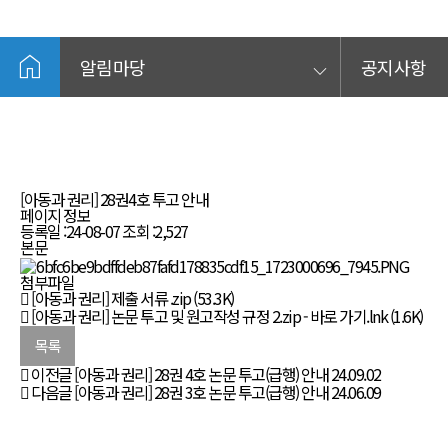
home
알림마당
keyboard_arrow_down
공지사항
[아동과 권리] 28권4호 투고 안내
페이지 정보
등록일 :
24-08-07
조회 :
2,527
본문
첨부파일
[아동과 권리] 제출 서류 .zip
(53.3K)
[아동과 권리] 논문 투고 및 원고작성 규정 2.zip - 바로 가기.lnk
(1.6K)
목록
이전글
[아동과 권리] 28권 4호 논문 투고(급행) 안내
24.09.02
다음글
[아동과 권리] 28권 3호 논문 투고(급행) 안내
24.06.09