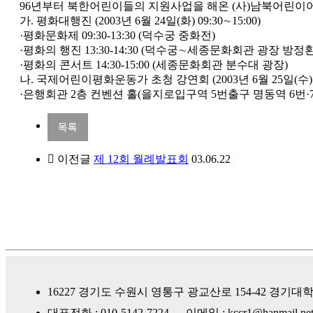
96년부터 북한어린이들의 지원사업을 해온 (사)남북어린이어
가. 평화대행진 (2003년 6월 24일(화) 09:30∼15:00)
·평화문화제 09:30-13:30 (덕수궁 중화전)
·평화의 행진 13:30-14:30 (덕수궁∼세종문화회관 광장 방정
·평화의 콘서트 14:30-15:00 (세종문화회관 분수대 광장)
나. 국제어린이평화운동가 초청 강연회 (2003년 6월 25일(수) 15:
·은행회관 2층 컨벤션 홀(을지로입구역 5번출구 명동역 6번·
목록
이전글
제 12회 월례발표회
03.06.22
16227 경기도 수원시 영통구 광교산로 154-42
경기대학
대표전화 : 010-5142-7224
이메일 : kccr1@hanmail.ne