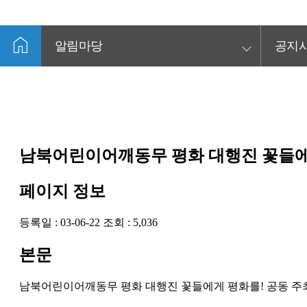
home
keyboard_arrow_down
알림마당
공지
남북어린이어깨동무 평화 대행진 꽃들에
페이지 정보
등록일 :
03-06-22
조회 :
5,036
본문
남북어린이어깨동무 평화 대행진 꽃들에게 평화를! 공동 주